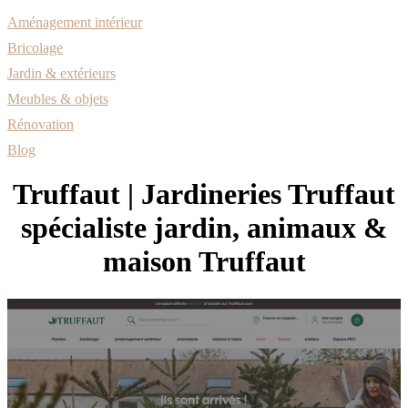
Aménagement intérieur
Bricolage
Jardin & extérieurs
Meubles & objets
Rénovation
Blog
Truffaut | Jardineries Truffaut
spécialiste jardin, animaux &
maison Truffaut