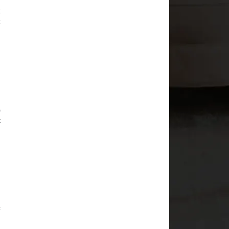
t
z
s
t
c
,