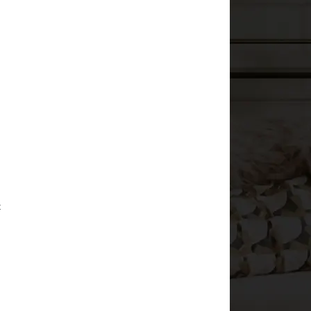
g
u
t