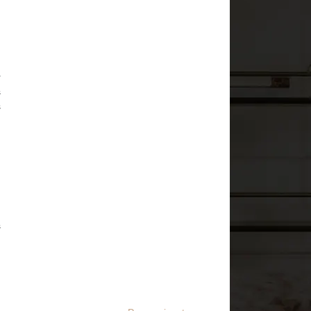
.
r
s
s
s
,