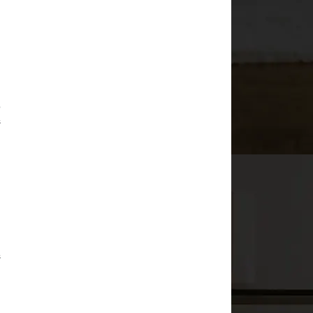
o
s
.
s