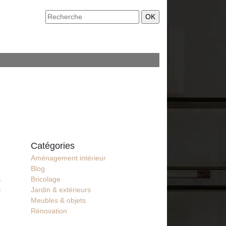
Catégories
Aménagement intérieur
Blog
a
Bricolage
s
Jardin & extérieurs
Meubles & objets
Rénovation